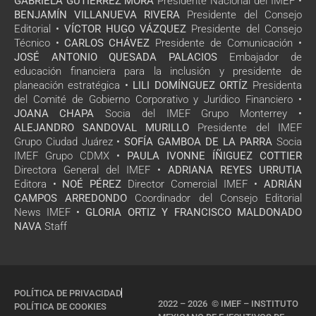
GABRIELA GUTIÉRREZ MORA
Presidente Nacional del IMEF •
BENJAMÍN VILLANUEVA RIVERA
Presidente del Consejo
Editorial •
VÍCTOR HUGO VÁZQUEZ
Presidente del Consejo
Técnico •
CARLOS CHÁVEZ
Presidente de Comunicación •
JOSÉ ANTONIO QUESADA PALACIOS
Embajador de
educación financiera para la inclusión y presidente de
planeación estratégica •
LILI DOMÍNGUEZ ORTÍZ
Presidenta
del Comité de Gobierno Corporativo y Jurídico Financiero •
JOANA CHAPA
Socia del IMEF Grupo Monterrey •
ALEJANDRO SANDOVAL MURILLO
Presidente del IMEF
Grupo Ciudad Juárez •
SOFÍA GAMBOA DE LA PARRA
Socia
IMEF Grupo CDMX •
PAULA IVONNE ÍÑIGUEZ COTTIER
Directora General del IMEF •
ADRIANA REYES URRUTIA
Editora •
NOÉ PÉREZ
Director Comercial IMEF •
ADRIÁN
CAMPOS ARREDONDO
Coordinador del Consejo Editorial
News IMEF •
GLORIA ORTIZ Y FRANCISCO MALDONADO
NAVA
Staff
POLÍTICA DE PRIVACIDAD
2022 – 2026 © IMEF – INSTITUTO
POLÍTICA DE COOKIES