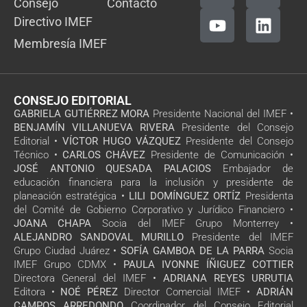
Consejo
Contacto
Directivo IMEF
Membresía IMEF
CONSEJO EDITORIAL
GABRIELA GUTIÉRREZ MORA
Presidente Nacional del IMEF •
BENJAMÍN VILLANUEVA RIVERA
Presidente del Consejo
Editorial •
VÍCTOR HUGO VÁZQUEZ
Presidente del Consejo
Técnico •
CARLOS CHÁVEZ
Presidente de Comunicación •
JOSÉ ANTONIO QUESADA PALACIOS
Embajador de
educación financiera para la inclusión y presidente de
planeación estratégica •
LILI DOMÍNGUEZ ORTÍZ
Presidenta
del Comité de Gobierno Corporativo y Jurídico Financiero •
JOANA CHAPA
Socia del IMEF Grupo Monterrey •
ALEJANDRO SANDOVAL MURILLO
Presidente del IMEF
Grupo Ciudad Juárez •
SOFÍA GAMBOA DE LA PARRA
Socia
IMEF Grupo CDMX •
PAULA IVONNE ÍÑIGUEZ COTTIER
Directora General del IMEF •
ADRIANA REYES URRUTIA
Editora •
NOÉ PÉREZ
Director Comercial IMEF •
ADRIÁN
CAMPOS ARREDONDO
Coordinador del Consejo Editorial