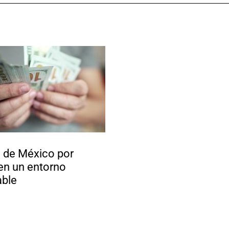
o de México por
en un entorno
able