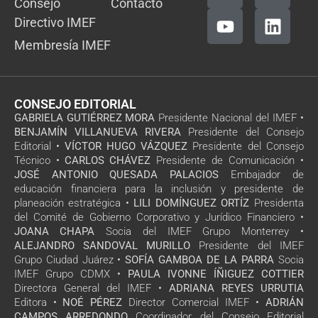
Consejo
Contacto
Directivo IMEF
Membresía IMEF
CONSEJO EDITORIAL
GABRIELA GUTIÉRREZ MORA
Presidente Nacional del IMEF •
BENJAMÍN VILLANUEVA RIVERA
Presidente del Consejo
Editorial •
VÍCTOR HUGO VÁZQUEZ
Presidente del Consejo
Técnico •
CARLOS CHÁVEZ
Presidente de Comunicación •
JOSÉ ANTONIO QUESADA PALACIOS
Embajador de
educación financiera para la inclusión y presidente de
planeación estratégica •
LILI DOMÍNGUEZ ORTÍZ
Presidenta
del Comité de Gobierno Corporativo y Jurídico Financiero •
JOANA CHAPA
Socia del IMEF Grupo Monterrey •
ALEJANDRO SANDOVAL MURILLO
Presidente del IMEF
Grupo Ciudad Juárez •
SOFÍA GAMBOA DE LA PARRA
Socia
IMEF Grupo CDMX •
PAULA IVONNE ÍÑIGUEZ COTTIER
Directora General del IMEF •
ADRIANA REYES URRUTIA
Editora •
NOÉ PÉREZ
Director Comercial IMEF •
ADRIÁN
CAMPOS ARREDONDO
Coordinador del Consejo Editorial