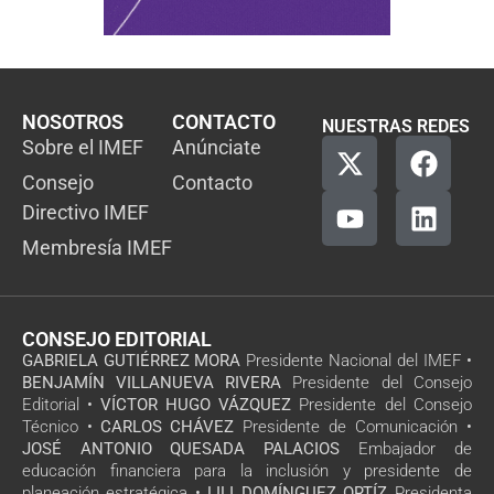
NOSOTROS
CONTACTO
NUESTRAS REDES
Sobre el IMEF
Anúnciate
Consejo
Contacto
Directivo IMEF
Membresía IMEF
CONSEJO EDITORIAL
GABRIELA GUTIÉRREZ MORA
Presidente Nacional del IMEF •
BENJAMÍN VILLANUEVA RIVERA
Presidente del Consejo
Editorial •
VÍCTOR HUGO VÁZQUEZ
Presidente del Consejo
Técnico •
CARLOS CHÁVEZ
Presidente de Comunicación •
JOSÉ ANTONIO QUESADA PALACIOS
Embajador de
educación financiera para la inclusión y presidente de
planeación estratégica •
LILI DOMÍNGUEZ ORTÍZ
Presidenta