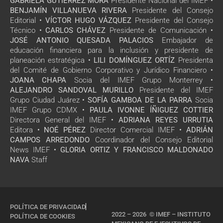
GABRIELA GUTIÉRREZ MORA
Presidente Nacional del IMEF •
BENJAMÍN VILLANUEVA RIVERA
Presidente del Consejo
Editorial •
VÍCTOR HUGO VÁZQUEZ
Presidente del Consejo
Técnico •
CARLOS CHÁVEZ
Presidente de Comunicación •
JOSÉ ANTONIO QUESADA PALACIOS
Embajador de
educación financiera para la inclusión y presidente de
planeación estratégica •
LILI DOMÍNGUEZ ORTÍZ
Presidenta
del Comité de Gobierno Corporativo y Jurídico Financiero •
JOANA CHAPA
Socia del IMEF Grupo Monterrey •
ALEJANDRO SANDOVAL MURILLO
Presidente del IMEF
Grupo Ciudad Juárez •
SOFÍA GAMBOA DE LA PARRA
Socia
IMEF Grupo CDMX •
PAULA IVONNE ÍÑIGUEZ COTTIER
Directora General del IMEF •
ADRIANA REYES URRUTIA
Editora •
NOÉ PÉREZ
Director Comercial IMEF •
ADRIÁN
CAMPOS ARREDONDO
Coordinador del Consejo Editorial
News IMEF •
GLORIA ORTIZ Y FRANCISCO MALDONADO
NAVA
Staff
POLÍTICA DE PRIVACIDAD
2022 – 2026 © IMEF – INSTITUTO
POLÍTICA DE COOKIES