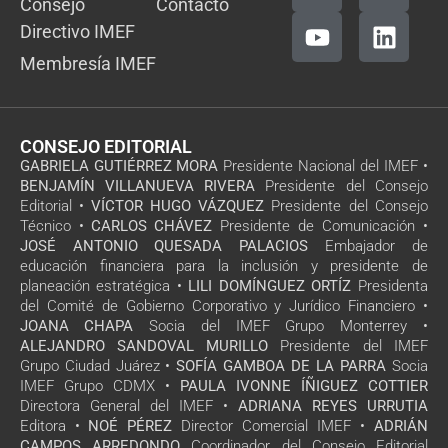
Consejo
Contacto
Directivo IMEF
Membresía IMEF
CONSEJO EDITORIAL
GABRIELA GUTIÉRREZ MORA
Presidente Nacional del IMEF •
BENJAMÍN VILLANUEVA RIVERA
Presidente del Consejo
Editorial •
VÍCTOR HUGO VÁZQUEZ
Presidente del Consejo
Técnico •
CARLOS CHÁVEZ
Presidente de Comunicación •
JOSÉ ANTONIO QUESADA PALACIOS
Embajador de
educación financiera para la inclusión y presidente de
planeación estratégica •
LILI DOMÍNGUEZ ORTÍZ
Presidenta
del Comité de Gobierno Corporativo y Jurídico Financiero •
JOANA CHAPA
Socia del IMEF Grupo Monterrey •
ALEJANDRO SANDOVAL MURILLO
Presidente del IMEF
Grupo Ciudad Juárez •
SOFÍA GAMBOA DE LA PARRA
Socia
IMEF Grupo CDMX •
PAULA IVONNE ÍÑIGUEZ COTTIER
Directora General del IMEF •
ADRIANA REYES URRUTIA
Editora •
NOÉ PÉREZ
Director Comercial IMEF •
ADRIÁN
CAMPOS ARREDONDO
Coordinador del Consejo Editorial