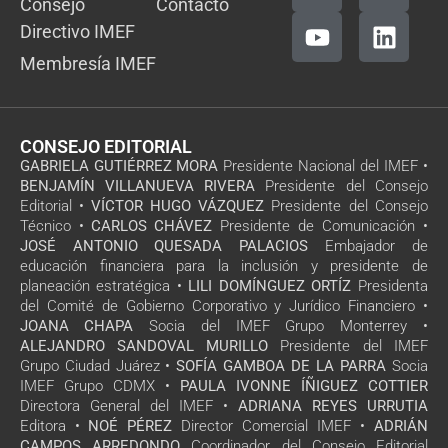
Consejo
Contacto
Directivo IMEF
Membresía IMEF
CONSEJO EDITORIAL
GABRIELA GUTIÉRREZ MORA
Presidente Nacional del IMEF •
BENJAMÍN VILLANUEVA RIVERA
Presidente del Consejo
Editorial •
VÍCTOR HUGO VÁZQUEZ
Presidente del Consejo
Técnico •
CARLOS CHÁVEZ
Presidente de Comunicación •
JOSÉ ANTONIO QUESADA PALACIOS
Embajador de
educación financiera para la inclusión y presidente de
planeación estratégica •
LILI DOMÍNGUEZ ORTÍZ
Presidenta
del Comité de Gobierno Corporativo y Jurídico Financiero •
JOANA CHAPA
Socia del IMEF Grupo Monterrey •
ALEJANDRO SANDOVAL MURILLO
Presidente del IMEF
Grupo Ciudad Juárez •
SOFÍA GAMBOA DE LA PARRA
Socia
IMEF Grupo CDMX •
PAULA IVONNE ÍÑIGUEZ COTTIER
Directora General del IMEF •
ADRIANA REYES URRUTIA
Editora •
NOÉ PÉREZ
Director Comercial IMEF •
ADRIÁN
CAMPOS ARREDONDO
Coordinador del Consejo Editorial