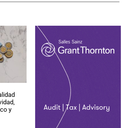
alidad
vidad,
co y