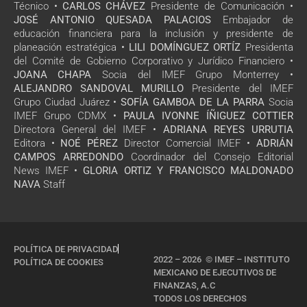
Técnico •
CARLOS CHÁVEZ
Presidente de Comunicación •
JOSÉ ANTONIO QUESADA PALACIOS
Embajador de
educación financiera para la inclusión y presidente de
planeación estratégica •
LILI DOMÍNGUEZ ORTÍZ
Presidenta
del Comité de Gobierno Corporativo y Jurídico Financiero •
JOANA CHAPA
Socia del IMEF Grupo Monterrey •
ALEJANDRO SANDOVAL MURILLO
Presidente del IMEF
Grupo Ciudad Juárez •
SOFÍA GAMBOA DE LA PARRA
Socia
IMEF Grupo CDMX •
PAULA IVONNE ÍÑIGUEZ COTTIER
Directora General del IMEF •
ADRIANA REYES URRUTIA
Editora •
NOÉ PÉREZ
Director Comercial IMEF •
ADRIÁN
CAMPOS ARREDONDO
Coordinador del Consejo Editorial
News IMEF •
GLORIA ORTIZ Y FRANCISCO MALDONADO
NAVA
Staff
POLÍTICA DE PRIVACIDAD
2022 – 2026 © IMEF – INSTITUTO
POLÍTICA DE COOKIES
MEXICANO DE EJECUTIVOS DE
FINANZAS, A.C
TODOS LOS DERECHOS