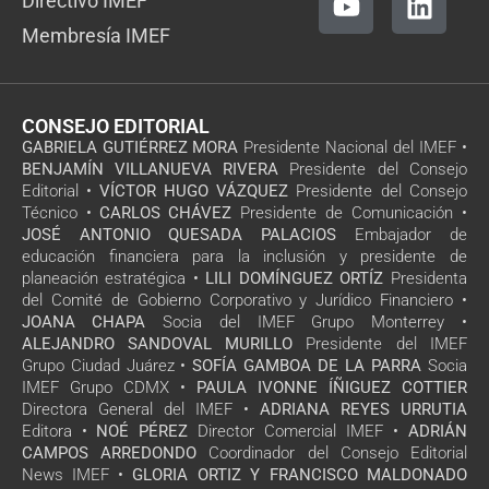
Directivo IMEF
Membresía IMEF
CONSEJO EDITORIAL
GABRIELA GUTIÉRREZ MORA
Presidente Nacional del IMEF •
BENJAMÍN VILLANUEVA RIVERA
Presidente del Consejo
Editorial •
VÍCTOR HUGO VÁZQUEZ
Presidente del Consejo
Técnico •
CARLOS CHÁVEZ
Presidente de Comunicación •
JOSÉ ANTONIO QUESADA PALACIOS
Embajador de
educación financiera para la inclusión y presidente de
planeación estratégica •
LILI DOMÍNGUEZ ORTÍZ
Presidenta
del Comité de Gobierno Corporativo y Jurídico Financiero •
JOANA CHAPA
Socia del IMEF Grupo Monterrey •
ALEJANDRO SANDOVAL MURILLO
Presidente del IMEF
Grupo Ciudad Juárez •
SOFÍA GAMBOA DE LA PARRA
Socia
IMEF Grupo CDMX •
PAULA IVONNE ÍÑIGUEZ COTTIER
Directora General del IMEF •
ADRIANA REYES URRUTIA
Editora •
NOÉ PÉREZ
Director Comercial IMEF •
ADRIÁN
CAMPOS ARREDONDO
Coordinador del Consejo Editorial
News IMEF •
GLORIA ORTIZ Y FRANCISCO MALDONADO