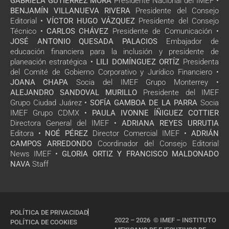
GABRIELA GUTIÉRREZ MORA
Presidente Nacional del IMEF •
BENJAMÍN VILLANUEVA RIVERA
Presidente del Consejo
Editorial •
VÍCTOR HUGO VÁZQUEZ
Presidente del Consejo
Técnico •
CARLOS CHÁVEZ
Presidente de Comunicación •
JOSÉ ANTONIO QUESADA PALACIOS
Embajador de
educación financiera para la inclusión y presidente de
planeación estratégica •
LILI DOMÍNGUEZ ORTÍZ
Presidenta
del Comité de Gobierno Corporativo y Jurídico Financiero •
JOANA CHAPA
Socia del IMEF Grupo Monterrey •
ALEJANDRO SANDOVAL MURILLO
Presidente del IMEF
Grupo Ciudad Juárez •
SOFÍA GAMBOA DE LA PARRA
Socia
IMEF Grupo CDMX •
PAULA IVONNE ÍÑIGUEZ COTTIER
Directora General del IMEF •
ADRIANA REYES URRUTIA
Editora •
NOÉ PÉREZ
Director Comercial IMEF •
ADRIÁN
CAMPOS ARREDONDO
Coordinador del Consejo Editorial
News IMEF •
GLORIA ORTIZ Y FRANCISCO MALDONADO
NAVA
Staff
POLÍTICA DE PRIVACIDAD
2022 – 2026 © IMEF – INSTITUTO
POLÍTICA DE COOKIES