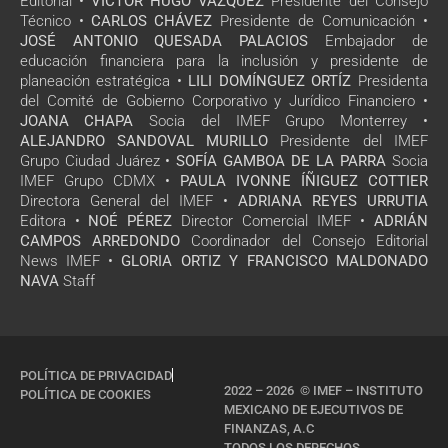
Editorial •
VÍCTOR HUGO VÁZQUEZ
Presidente del Consejo
Técnico •
CARLOS CHÁVEZ
Presidente de Comunicación •
JOSÉ ANTONIO QUESADA PALACIOS
Embajador de
educación financiera para la inclusión y presidente de
planeación estratégica •
LILI DOMÍNGUEZ ORTÍZ
Presidenta
del Comité de Gobierno Corporativo y Jurídico Financiero •
JOANA CHAPA
Socia del IMEF Grupo Monterrey •
ALEJANDRO SANDOVAL MURILLO
Presidente del IMEF
Grupo Ciudad Juárez •
SOFÍA GAMBOA DE LA PARRA
Socia
IMEF Grupo CDMX •
PAULA IVONNE ÍÑIGUEZ COTTIER
Directora General del IMEF •
ADRIANA REYES URRUTIA
Editora •
NOÉ PÉREZ
Director Comercial IMEF •
ADRIÁN
CAMPOS ARREDONDO
Coordinador del Consejo Editorial
News IMEF •
GLORIA ORTIZ Y FRANCISCO MALDONADO
NAVA
Staff
POLÍTICA DE PRIVACIDAD
2022 – 2026 © IMEF – INSTITUTO
POLÍTICA DE COOKIES
MEXICANO DE EJECUTIVOS DE
FINANZAS, A.C
TODOS LOS DERECHOS