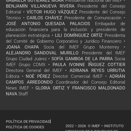
GABRIELA GUTIÉRREZ MORA
Presidente Nacional del IMEF •
BENJAMÍN VILLANUEVA RIVERA
Presidente del Consejo
Editorial •
VÍCTOR HUGO VÁZQUEZ
Presidente del Consejo
Técnico •
CARLOS CHÁVEZ
Presidente de Comunicación •
JOSÉ ANTONIO QUESADA PALACIOS
Embajador de
educación financiera para la inclusión y presidente de
planeación estratégica •
LILI DOMÍNGUEZ ORTÍZ
Presidenta
del Comité de Gobierno Corporativo y Jurídico Financiero •
JOANA CHAPA
Socia del IMEF Grupo Monterrey •
ALEJANDRO SANDOVAL MURILLO
Presidente del IMEF
Grupo Ciudad Juárez •
SOFÍA GAMBOA DE LA PARRA
Socia
IMEF Grupo CDMX •
PAULA IVONNE ÍÑIGUEZ COTTIER
Directora General del IMEF •
ADRIANA REYES URRUTIA
Editora •
NOÉ PÉREZ
Director Comercial IMEF •
ADRIÁN
CAMPOS ARREDONDO
Coordinador del Consejo Editorial
News IMEF •
GLORIA ORTIZ Y FRANCISCO MALDONADO
NAVA
Staff
POLÍTICA DE PRIVACIDAD
2022 – 2026 © IMEF – INSTITUTO
POLÍTICA DE COOKIES