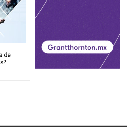
a de
s?