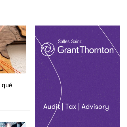
 qué
?