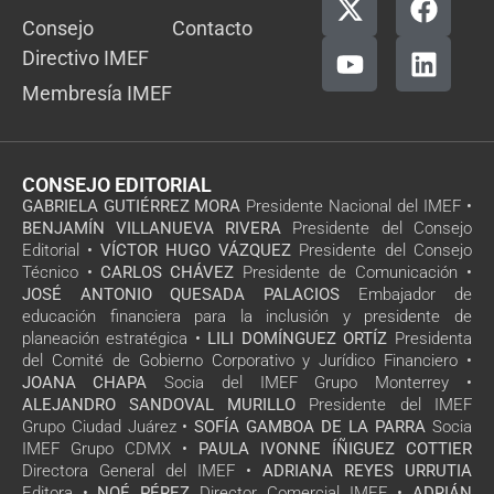
Consejo
Contacto
Directivo IMEF
Membresía IMEF
CONSEJO EDITORIAL
GABRIELA GUTIÉRREZ MORA
Presidente Nacional del IMEF •
BENJAMÍN VILLANUEVA RIVERA
Presidente del Consejo
Editorial •
VÍCTOR HUGO VÁZQUEZ
Presidente del Consejo
Técnico •
CARLOS CHÁVEZ
Presidente de Comunicación •
JOSÉ ANTONIO QUESADA PALACIOS
Embajador de
educación financiera para la inclusión y presidente de
planeación estratégica •
LILI DOMÍNGUEZ ORTÍZ
Presidenta
del Comité de Gobierno Corporativo y Jurídico Financiero •
JOANA CHAPA
Socia del IMEF Grupo Monterrey •
ALEJANDRO SANDOVAL MURILLO
Presidente del IMEF
Grupo Ciudad Juárez •
SOFÍA GAMBOA DE LA PARRA
Socia
IMEF Grupo CDMX •
PAULA IVONNE ÍÑIGUEZ COTTIER
Directora General del IMEF •
ADRIANA REYES URRUTIA
Editora •
NOÉ PÉREZ
Director Comercial IMEF •
ADRIÁN