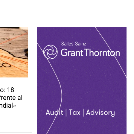
o: 18
rente al
dial»