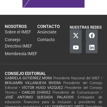
NOSOTROS
CONTACTO
NUESTRAS REDES
Sobre el IMEF
Anúnciate
Consejo
Contacto
Directivo IMEF
Membresía IMEF
CONSEJO EDITORIAL
GABRIELA GUTIÉRREZ MORA
Presidente Nacional del IMEF •
BENJAMÍN VILLANUEVA RIVERA
Presidente del Consejo
Editorial •
VÍCTOR HUGO VÁZQUEZ
Presidente del Consejo
Técnico •
CARLOS CHÁVEZ
Presidente de Comunicación •
JOSÉ ANTONIO QUESADA PALACIOS
Embajador de
educación financiera para la inclusión y presidente de
planeación estratégica •
LILI DOMÍNGUEZ ORTÍZ
Presidenta