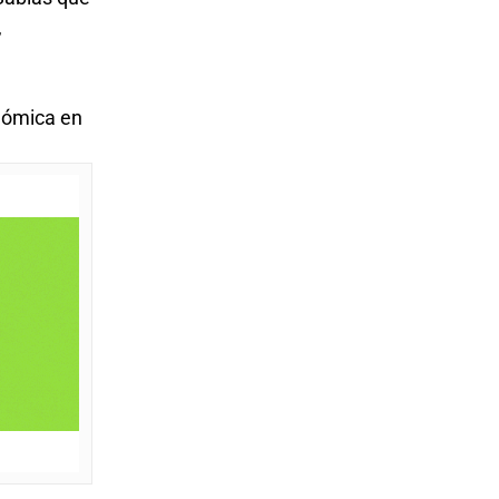
,
onómica en