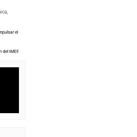
mica
,
mpulsar el
n del IMEF.