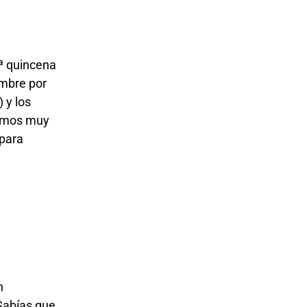
1ª quincena
embre por
 y los
remos muy
 para
n
Sabías que