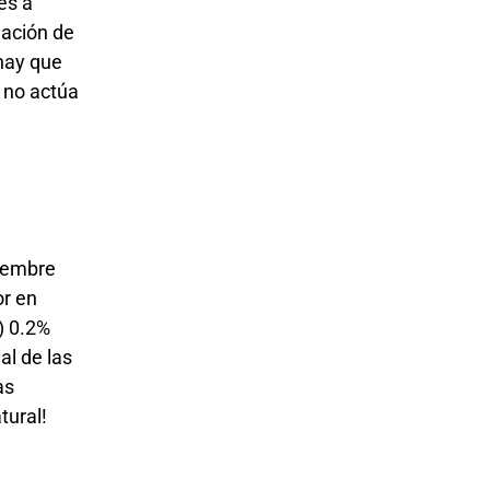
es a
lación de
 hay que
 no actúa
iembre
or en
) 0.2%
al de las
as
tural!