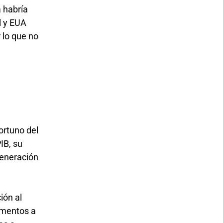
 habría
l y EUA
 lo que no
ortuno del
IB, su
generación
ión al
rementos a