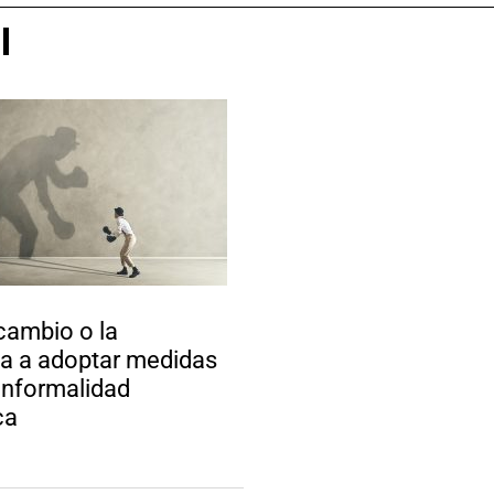
l
cambio o la
ia a adoptar medidas
 informalidad
ca