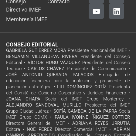
Consejo
Contacto
Directivo IMEF
Membresía IMEF
CONSEJO EDITORIAL
GABRIELA GUTIÉRREZ MORA
Presidente Nacional del IMEF •
BENJAMÍN VILLANUEVA RIVERA
Presidente del Consejo
Editorial •
VÍCTOR HUGO VÁZQUEZ
Presidente del Consejo
Técnico •
CARLOS CHÁVEZ
Presidente de Comunicación •
JOSÉ ANTONIO QUESADA PALACIOS
Embajador de
educación financiera para la inclusión y presidente de
planeación estratégica •
LILI DOMÍNGUEZ ORTÍZ
Presidenta
del Comité de Gobierno Corporativo y Jurídico Financiero •
JOANA CHAPA
Socia del IMEF Grupo Monterrey •
ALEJANDRO SANDOVAL MURILLO
Presidente del IMEF
Grupo Ciudad Juárez •
SOFÍA GAMBOA DE LA PARRA
Socia
IMEF Grupo CDMX •
PAULA IVONNE ÍÑIGUEZ COTTIER
Directora General del IMEF •
ADRIANA REYES URRUTIA
Editora •
NOÉ PÉREZ
Director Comercial IMEF •
ADRIÁN
CAMPOS ARREDONDO
Coordinador del Consejo Editorial