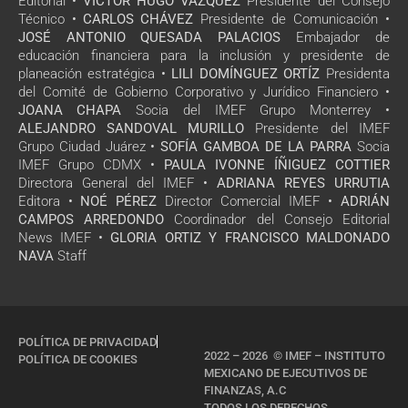
Editorial •
VÍCTOR HUGO VÁZQUEZ
Presidente del Consejo
Técnico •
CARLOS CHÁVEZ
Presidente de Comunicación •
JOSÉ ANTONIO QUESADA PALACIOS
Embajador de
educación financiera para la inclusión y presidente de
planeación estratégica •
LILI DOMÍNGUEZ ORTÍZ
Presidenta
del Comité de Gobierno Corporativo y Jurídico Financiero •
JOANA CHAPA
Socia del IMEF Grupo Monterrey •
ALEJANDRO SANDOVAL MURILLO
Presidente del IMEF
Grupo Ciudad Juárez •
SOFÍA GAMBOA DE LA PARRA
Socia
IMEF Grupo CDMX •
PAULA IVONNE ÍÑIGUEZ COTTIER
Directora General del IMEF •
ADRIANA REYES URRUTIA
Editora •
NOÉ PÉREZ
Director Comercial IMEF •
ADRIÁN
CAMPOS ARREDONDO
Coordinador del Consejo Editorial
News IMEF •
GLORIA ORTIZ Y FRANCISCO MALDONADO
NAVA
Staff
POLÍTICA DE PRIVACIDAD
2022 – 2026 © IMEF – INSTITUTO
POLÍTICA DE COOKIES
MEXICANO DE EJECUTIVOS DE
FINANZAS, A.C
TODOS LOS DERECHOS