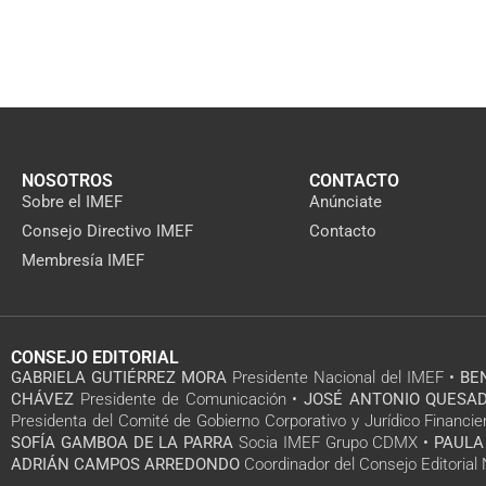
NOSOTROS
CONTACTO
Sobre el IMEF
Anúnciate
Consejo Directivo IMEF
Contacto
Membresía IMEF
CONSEJO EDITORIAL
GABRIELA GUTIÉRREZ MORA
Presidente Nacional del IMEF •
BE
CHÁVEZ
Presidente de Comunicación •
JOSÉ ANTONIO QUESAD
Presidenta del Comité de Gobierno Corporativo y Jurídico Financie
SOFÍA GAMBOA DE LA PARRA
Socia IMEF Grupo CDMX •
PAULA
ADRIÁN CAMPOS ARREDONDO
Coordinador del Consejo Editoria