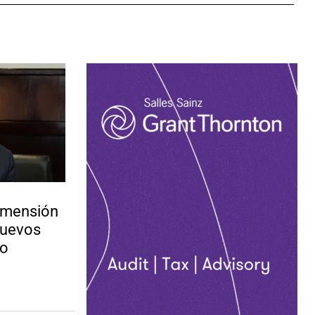
imensión
nuevos
lo