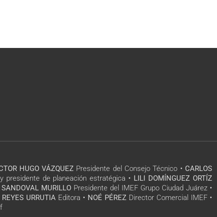
ÍCTOR HUGO VÁZQUEZ
Presidente del Consejo Técnico •
CARLOS
y presidente de planeación estratégica •
LILI DOMÍNGUEZ ORTÍZ
 SANDOVAL MURILLO
Presidente del IMEF Grupo Ciudad Juárez •
 REYES URRUTIA
Editora •
NOÉ PÉREZ
Director Comercial IMEF •
f