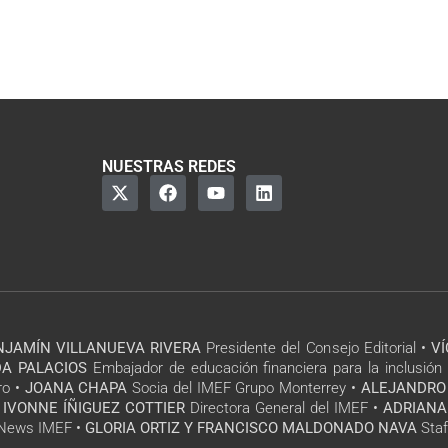
NUESTRAS REDES
NJAMÍN VILLANUEVA RIVERA
Presidente del Consejo Editorial •
V
A PALACIOS
Embajador de educación financiera para la inclusión 
ro •
JOANA CHAPA
Socia del IMEF Grupo Monterrey •
ALEJANDRO
 IVONNE ÍÑIGUEZ COTTIER
Directora General del IMEF •
ADRIANA
l News IMEF •
GLORIA ORTIZ Y FRANCISCO MALDONADO NAVA
Staf