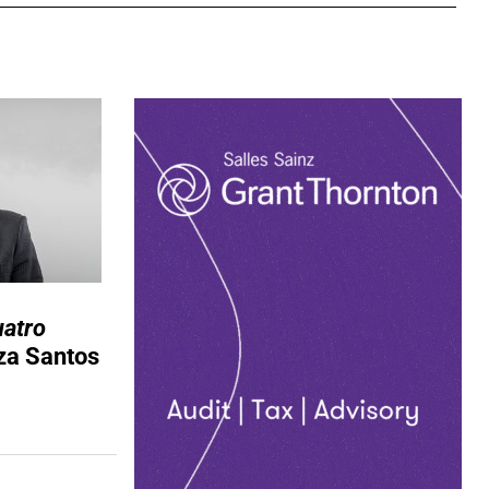
uatro
za Santos