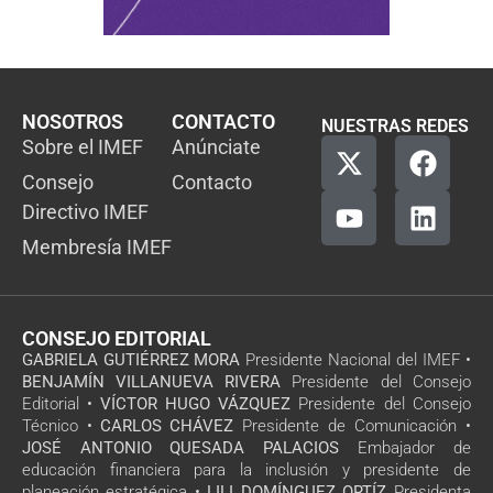
NOSOTROS
CONTACTO
NUESTRAS REDES
Sobre el IMEF
Anúnciate
Consejo
Contacto
Directivo IMEF
Membresía IMEF
CONSEJO EDITORIAL
GABRIELA GUTIÉRREZ MORA
Presidente Nacional del IMEF •
BENJAMÍN VILLANUEVA RIVERA
Presidente del Consejo
Editorial •
VÍCTOR HUGO VÁZQUEZ
Presidente del Consejo
Técnico •
CARLOS CHÁVEZ
Presidente de Comunicación •
JOSÉ ANTONIO QUESADA PALACIOS
Embajador de
educación financiera para la inclusión y presidente de
planeación estratégica •
LILI DOMÍNGUEZ ORTÍZ
Presidenta