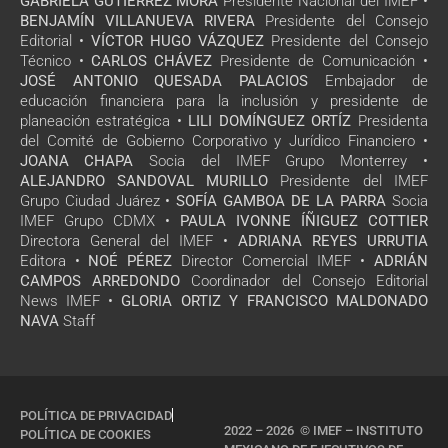
GABRIELA GUTIÉRREZ MORA
Presidente Nacional del IMEF •
BENJAMÍN VILLANUEVA RIVERA
Presidente del Consejo
Editorial •
VÍCTOR HUGO VÁZQUEZ
Presidente del Consejo
Técnico •
CARLOS CHÁVEZ
Presidente de Comunicación •
JOSÉ ANTONIO QUESADA PALACIOS
Embajador de
educación financiera para la inclusión y presidente de
planeación estratégica •
LILI DOMÍNGUEZ ORTÍZ
Presidenta
del Comité de Gobierno Corporativo y Jurídico Financiero •
JOANA CHAPA
Socia del IMEF Grupo Monterrey •
ALEJANDRO SANDOVAL MURILLO
Presidente del IMEF
Grupo Ciudad Juárez •
SOFÍA GAMBOA DE LA PARRA
Socia
IMEF Grupo CDMX •
PAULA IVONNE ÍÑIGUEZ COTTIER
Directora General del IMEF •
ADRIANA REYES URRUTIA
Editora •
NOÉ PÉREZ
Director Comercial IMEF •
ADRIÁN
CAMPOS ARREDONDO
Coordinador del Consejo Editorial
News IMEF •
GLORIA ORTIZ Y FRANCISCO MALDONADO
NAVA
Staff
POLÍTICA DE PRIVACIDAD
2022 – 2026 © IMEF – INSTITUTO
POLÍTICA DE COOKIES