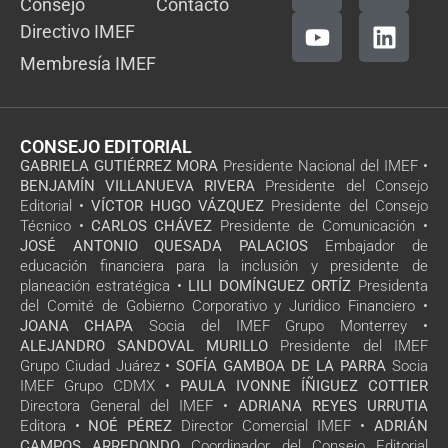
Consejo
Contacto
Directivo IMEF
Membresía IMEF
CONSEJO EDITORIAL
GABRIELA GUTIÉRREZ MORA
Presidente Nacional del IMEF •
BENJAMÍN VILLANUEVA RIVERA
Presidente del Consejo
Editorial •
VÍCTOR HUGO VÁZQUEZ
Presidente del Consejo
Técnico •
CARLOS CHÁVEZ
Presidente de Comunicación •
JOSÉ ANTONIO QUESADA PALACIOS
Embajador de
educación financiera para la inclusión y presidente de
planeación estratégica •
LILI DOMÍNGUEZ ORTÍZ
Presidenta
del Comité de Gobierno Corporativo y Jurídico Financiero •
JOANA CHAPA
Socia del IMEF Grupo Monterrey •
ALEJANDRO SANDOVAL MURILLO
Presidente del IMEF
Grupo Ciudad Juárez •
SOFÍA GAMBOA DE LA PARRA
Socia
IMEF Grupo CDMX •
PAULA IVONNE ÍÑIGUEZ COTTIER
Directora General del IMEF •
ADRIANA REYES URRUTIA
Editora •
NOÉ PÉREZ
Director Comercial IMEF •
ADRIÁN
CAMPOS ARREDONDO
Coordinador del Consejo Editorial