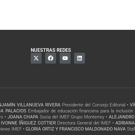
NUESTRAS REDES
NJAMÍN VILLANUEVA RIVERA
Presidente del Consejo Editorial •
V
A PALACIOS
Embajador de educación financiera para la inclusión 
ro •
JOANA CHAPA
Socia del IMEF Grupo Monterrey •
ALEJANDRO
 IVONNE ÍÑIGUEZ COTTIER
Directora General del IMEF •
ADRIANA
l News IMEF •
GLORIA ORTIZ Y FRANCISCO MALDONADO NAVA
Staf