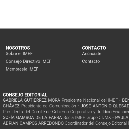
NOSOTROS
CONTACTO
Sobre el IMEF
Anúnciate
Consejo Directivo IMEF
Contacto
Membresía IMEF
CONSEJO EDITORIAL
GABRIELA GUTIÉRREZ MORA
Presidente Nacional del IMEF •
BE
CHÁVEZ
Presidente de Comunicación •
JOSÉ ANTONIO QUESAD
Presidenta del Comité de Gobierno Corporativo y Jurídico Financie
SOFÍA GAMBOA DE LA PARRA
Socia IMEF Grupo CDMX •
PAULA
ADRIÁN CAMPOS ARREDONDO
Coordinador del Consejo Editoria