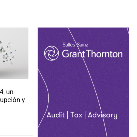
4, un
rupción y