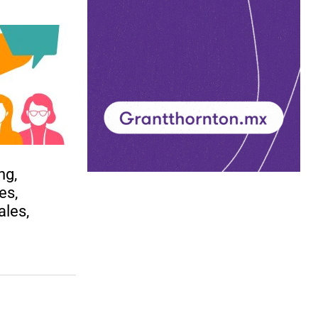
ng,
es,
ales,