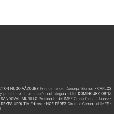
ÍCTOR HUGO VÁZQUEZ
Presidente del Consejo Técnico •
CARLOS
y presidente de planeación estratégica •
LILI DOMÍNGUEZ ORTÍZ
 SANDOVAL MURILLO
Presidente del IMEF Grupo Ciudad Juárez •
 REYES URRUTIA
Editora •
NOÉ PÉREZ
Director Comercial IMEF •
f