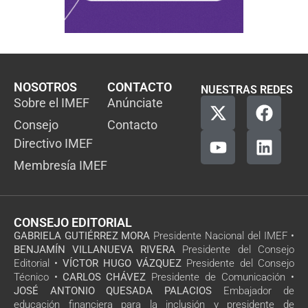
NOSOTROS
CONTACTO
NUESTRAS REDES
Sobre el IMEF
Anúnciate
Consejo
Contacto
Directivo IMEF
Membresía IMEF
CONSEJO EDITORIAL
GABRIELA GUTIÉRREZ MORA
Presidente Nacional del IMEF •
BENJAMÍN VILLANUEVA RIVERA
Presidente del Consejo
Editorial •
VÍCTOR HUGO VÁZQUEZ
Presidente del Consejo
Técnico •
CARLOS CHÁVEZ
Presidente de Comunicación •
JOSÉ ANTONIO QUESADA PALACIOS
Embajador de
educación financiera para la inclusión y presidente de