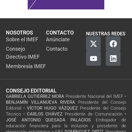
NOSOTROS
CONTACTO
NUESTRAS REDES
Sobre el IMEF
Anúnciate
Consejo
Contacto
Directivo IMEF
Membresía IMEF
CONSEJO EDITORIAL
GABRIELA GUTIÉRREZ MORA
Presidente Nacional del IMEF •
BENJAMÍN VILLANUEVA RIVERA
Presidente del Consejo
Editorial •
VÍCTOR HUGO VÁZQUEZ
Presidente del Consejo
Técnico •
CARLOS CHÁVEZ
Presidente de Comunicación •
JOSÉ ANTONIO QUESADA PALACIOS
Embajador de
educación financiera para la inclusión y presidente de
planeación estratégica •
LILI DOMÍNGUEZ ORTÍZ
Presidenta