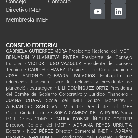
Consejo
Contacto
Directivo IMEF
Membresía IMEF
CONSEJO EDITORIAL
GABRIELA GUTIÉRREZ MORA
Presidente Nacional del IMEF •
BENJAMÍN VILLANUEVA RIVERA
Presidente del Consejo
Editorial •
VÍCTOR HUGO VÁZQUEZ
Presidente del Consejo
Técnico •
CARLOS CHÁVEZ
Presidente de Comunicación •
JOSÉ ANTONIO QUESADA PALACIOS
Embajador de
educación financiera para la inclusión y presidente de
planeación estratégica •
LILI DOMÍNGUEZ ORTÍZ
Presidenta
del Comité de Gobierno Corporativo y Jurídico Financiero •
JOANA CHAPA
Socia del IMEF Grupo Monterrey •
ALEJANDRO SANDOVAL MURILLO
Presidente del IMEF
Grupo Ciudad Juárez •
SOFÍA GAMBOA DE LA PARRA
Socia
IMEF Grupo CDMX •
PAULA IVONNE ÍÑIGUEZ COTTIER
Directora General del IMEF •
ADRIANA REYES URRUTIA
Editora •
NOÉ PÉREZ
Director Comercial IMEF •
ADRIÁN
CAMPOS ARREDONDO
Coordinador del Consejo Editorial