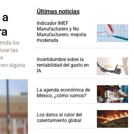
Últimas noticias
 a
Indicador IMEF
ra
Manufacturero y No
Manufacturero: mejoría
moderada
penda los
viar las
de
Incertidumbre sobre la
omen alguna
rentabilidad del gasto en
IA
La agenda económica de
México, ¿cómo vamos?
Los datos al calor del
calentamiento global