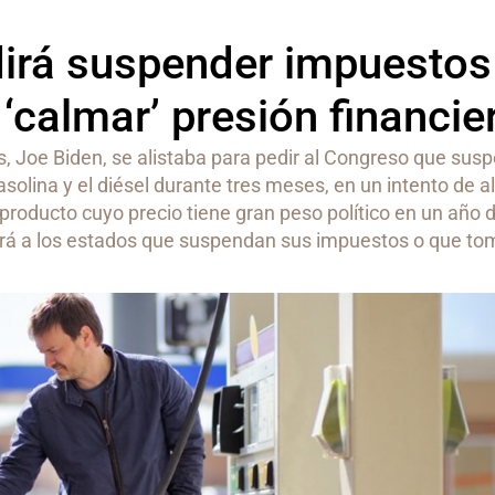
dirá suspender impuestos
‘calmar’ presión financie
s, Joe Biden, se alistaba para pedir al Congreso que sus
olina y el diésel durante tres meses, en un intento de ali
producto cuyo precio tiene gran peso político en un año 
irá a los estados que suspendan sus impuestos o que t