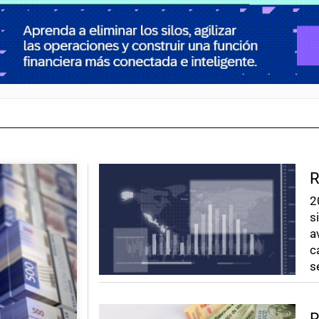
R
2
s
a
c
s
R