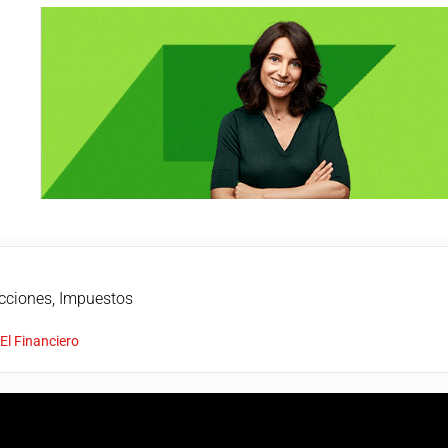
cciones
,
Impuestos
o
El Financiero