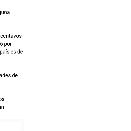
lguna
4 centavos
.6 por
país es de
dades de
os
an