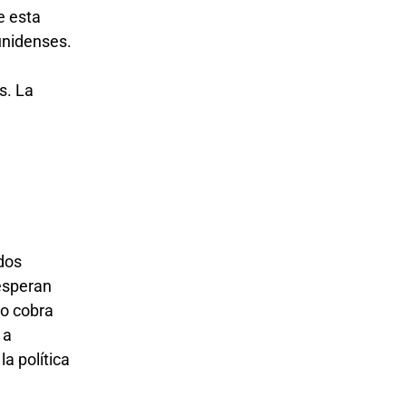
e esta
unidenses.
s. La
ados
 esperan
to cobra
 a
la política