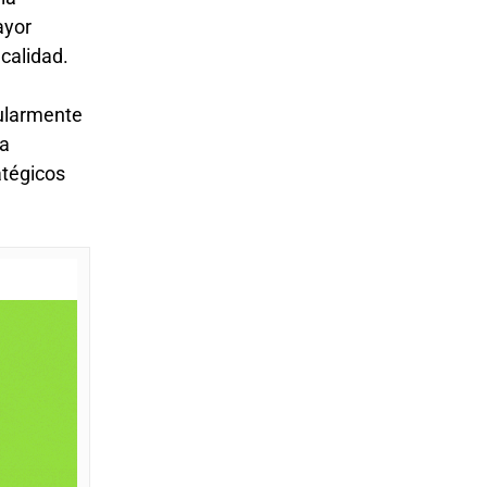
ayor
 calidad.
cularmente
va
atégicos