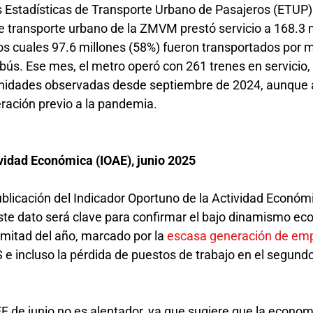
las Estadísticas de Transporte Urbano de Pasajeros (ETUP
 de transporte urbano de la ZMVM prestó servicio a 168.3 
los cuales 97.6 millones (58%) fueron transportados por 
bús. Ese mes, el metro operó con 261 trenes en servicio,
unidades observadas desde septiembre de 2024, aunque 
ración previo a la pandemia.
ividad Económica (IOAE), junio 2025
licación del Indicador Oportuno de la Actividad Económ
 Este dato será clave para confirmar el bajo dinamismo e
 mitad del año, marcado por la
escasa generación de em
 e incluso la pérdida de puestos de trabajo en el segund
F de junio no es alentador, ya que sugiere que la econom