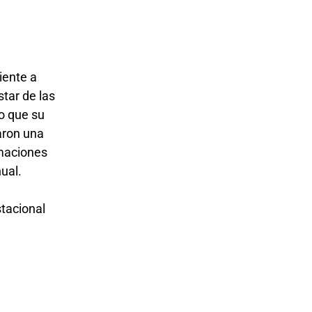
iente a
star de las
lo que su
aron una
imaciones
nual.
stacional