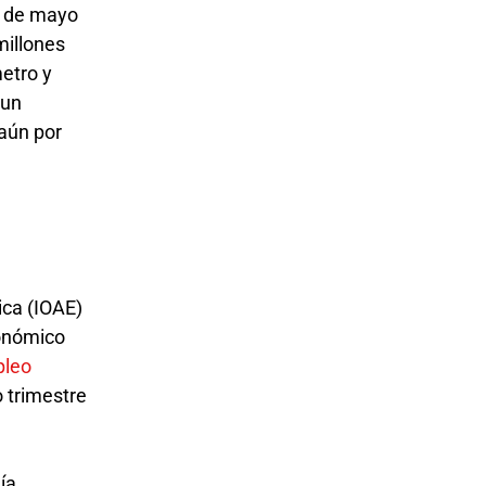
) de mayo
millones
metro y
 un
aún por
ica (IOAE)
conómico
pleo
o trimestre
ía