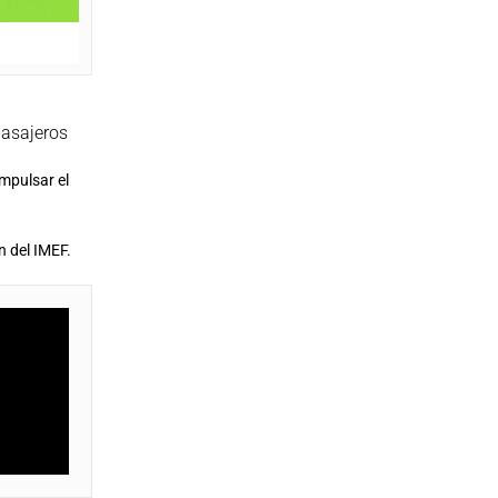
pasajeros
impulsar el
n del IMEF.