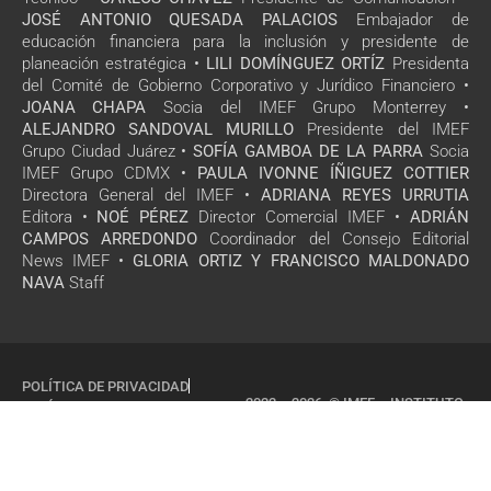
JOSÉ ANTONIO QUESADA PALACIOS
Embajador de
educación financiera para la inclusión y presidente de
planeación estratégica •
LILI DOMÍNGUEZ ORTÍZ
Presidenta
del Comité de Gobierno Corporativo y Jurídico Financiero •
JOANA CHAPA
Socia del IMEF Grupo Monterrey •
ALEJANDRO SANDOVAL MURILLO
Presidente del IMEF
Grupo Ciudad Juárez •
SOFÍA GAMBOA DE LA PARRA
Socia
IMEF Grupo CDMX •
PAULA IVONNE ÍÑIGUEZ COTTIER
Directora General del IMEF •
ADRIANA REYES URRUTIA
Editora •
NOÉ PÉREZ
Director Comercial IMEF •
ADRIÁN
CAMPOS ARREDONDO
Coordinador del Consejo Editorial
News IMEF •
GLORIA ORTIZ Y FRANCISCO MALDONADO
NAVA
Staff
POLÍTICA DE PRIVACIDAD
2022 – 2026 © IMEF – INSTITUTO
POLÍTICA DE COOKIES
MEXICANO DE EJECUTIVOS DE
FINANZAS, A.C
TODOS LOS DERECHOS
RESERVADOS