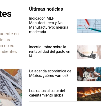
Últimas noticias
tes
Indicador IMEF
Manufacturero y No
Manufacturero: mejoría
moderada
rudente en
de las
ún no es
Incertidumbre sobre la
endientes
rentabilidad del gasto en
IA
La agenda económica de
México, ¿cómo vamos?
Los datos al calor del
calentamiento global