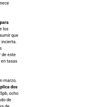
anece
 para
e los
asumir que
 incierta.
s
r de este
 en tasas
en marzo,
plica dos
25pb, ocho
ado de
asa de