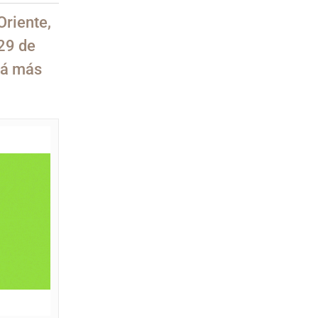
Oriente,
 29 de
rá más