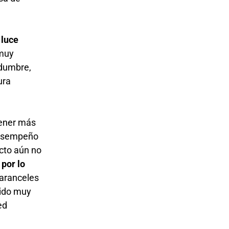
)
luce
 muy
idumbre,
ura
tener más
 desempeño
ecto aún no
por lo
 aranceles
sido muy
ed