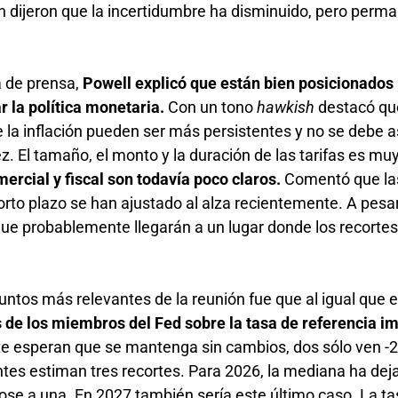
n dijeron que la incertidumbre ha disminuido, pero perm
a de prensa,
Powell explicó que están bien posicionados
r la política monetaria.
Con un tono
hawkish
destacó qu
e la inflación pueden ser más persistentes y no se debe 
z. El tamaño, el monto y la duración de las tarifas es muy
mercial y fiscal son todavía poco claros.
Comentó que la
orto plazo se han ajustado al alza recientemente. A pesa
ue probablemente llegarán a un lugar donde los recortes
puntos más relevantes de la reunión fue que al igual que 
 de los miembros del Fed sobre la tasa de referencia im
e esperan que se mantenga sin cambios, dos sólo ven -
ntes estiman tres recortes. Para 2026, la mediana ha dej
dose a una. En 2027 también sería este último caso. La t