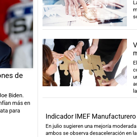
L
m
s
V
m
E
c
ones de
u
a
l
Joe Biden.
nfían más en
rata para
Indicador IMEF Manufacturero
En julio sugieren una mejoría moderada
ambos se observa desaceleración en la 