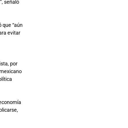
”, señaló
ó que “aún
ara evitar
sta, por
l mexicano
lítica
a economía
licarse,