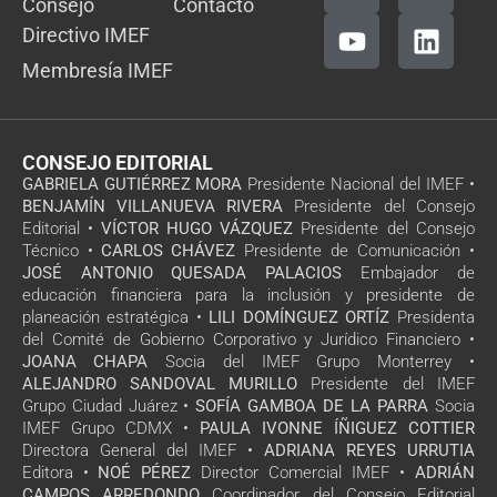
Consejo
Contacto
Directivo IMEF
Membresía IMEF
CONSEJO EDITORIAL
GABRIELA GUTIÉRREZ MORA
Presidente Nacional del IMEF •
BENJAMÍN VILLANUEVA RIVERA
Presidente del Consejo
Editorial •
VÍCTOR HUGO VÁZQUEZ
Presidente del Consejo
Técnico •
CARLOS CHÁVEZ
Presidente de Comunicación •
JOSÉ ANTONIO QUESADA PALACIOS
Embajador de
educación financiera para la inclusión y presidente de
planeación estratégica •
LILI DOMÍNGUEZ ORTÍZ
Presidenta
del Comité de Gobierno Corporativo y Jurídico Financiero •
JOANA CHAPA
Socia del IMEF Grupo Monterrey •
ALEJANDRO SANDOVAL MURILLO
Presidente del IMEF
Grupo Ciudad Juárez •
SOFÍA GAMBOA DE LA PARRA
Socia
IMEF Grupo CDMX •
PAULA IVONNE ÍÑIGUEZ COTTIER
Directora General del IMEF •
ADRIANA REYES URRUTIA
Editora •
NOÉ PÉREZ
Director Comercial IMEF •
ADRIÁN
CAMPOS ARREDONDO
Coordinador del Consejo Editorial