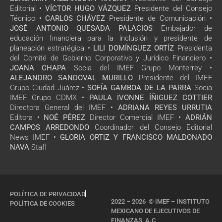
Editorial •
VÍCTOR HUGO VÁZQUEZ
Presidente del Consejo
Técnico •
CARLOS CHÁVEZ
Presidente de Comunicación •
JOSÉ ANTONIO QUESADA PALACIOS
Embajador de
educación financiera para la inclusión y presidente de
planeación estratégica •
LILI DOMÍNGUEZ ORTÍZ
Presidenta
del Comité de Gobierno Corporativo y Jurídico Financiero •
JOANA CHAPA
Socia del IMEF Grupo Monterrey •
ALEJANDRO SANDOVAL MURILLO
Presidente del IMEF
Grupo Ciudad Juárez •
SOFÍA GAMBOA DE LA PARRA
Socia
IMEF Grupo CDMX •
PAULA IVONNE ÍÑIGUEZ COTTIER
Directora General del IMEF •
ADRIANA REYES URRUTIA
Editora •
NOÉ PÉREZ
Director Comercial IMEF •
ADRIÁN
CAMPOS ARREDONDO
Coordinador del Consejo Editorial
News IMEF •
GLORIA ORTIZ Y FRANCISCO MALDONADO
NAVA
Staff
POLÍTICA DE PRIVACIDAD
2022 – 2026 © IMEF – INSTITUTO
POLÍTICA DE COOKIES
MEXICANO DE EJECUTIVOS DE
FINANZAS, A.C