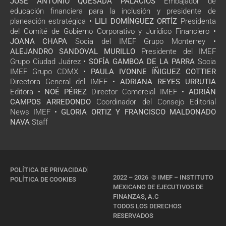
JOSÉ ANTONIO QUESADA PALACIOS
Embajador de
educación financiera para la inclusión y presidente de
planeación estratégica •
LILI DOMÍNGUEZ ORTÍZ
Presidenta
del Comité de Gobierno Corporativo y Jurídico Financiero •
JOANA CHAPA
Socia del IMEF Grupo Monterrey •
ALEJANDRO SANDOVAL MURILLO
Presidente del IMEF
Grupo Ciudad Juárez •
SOFÍA GAMBOA DE LA PARRA
Socia
IMEF Grupo CDMX •
PAULA IVONNE ÍÑIGUEZ COTTIER
Directora General del IMEF •
ADRIANA REYES URRUTIA
Editora •
NOÉ PÉREZ
Director Comercial IMEF •
ADRIÁN
CAMPOS ARREDONDO
Coordinador del Consejo Editorial
News IMEF •
GLORIA ORTIZ Y FRANCISCO MALDONADO
NAVA
Staff
POLÍTICA DE PRIVACIDAD
2022 – 2026 © IMEF – INSTITUTO
POLÍTICA DE COOKIES
MEXICANO DE EJECUTIVOS DE
FINANZAS, A.C
TODOS LOS DERECHOS
RESERVADOS