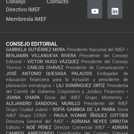
Consejo
Contacto
Directivo IMEF
Membresía IMEF
CONSEJO EDITORIAL
GABRIELA GUTIÉRREZ MORA
Presidente Nacional del IMEF •
BENJAMÍN VILLANUEVA RIVERA
Presidente del Consejo
Editorial •
VÍCTOR HUGO VÁZQUEZ
Presidente del Consejo
Técnico •
CARLOS CHÁVEZ
Presidente de Comunicación •
JOSÉ ANTONIO QUESADA PALACIOS
Embajador de
educación financiera para la inclusión y presidente de
planeación estratégica •
LILI DOMÍNGUEZ ORTÍZ
Presidenta
del Comité de Gobierno Corporativo y Jurídico Financiero •
JOANA CHAPA
Socia del IMEF Grupo Monterrey •
ALEJANDRO SANDOVAL MURILLO
Presidente del IMEF
Grupo Ciudad Juárez •
SOFÍA GAMBOA DE LA PARRA
Socia
IMEF Grupo CDMX •
PAULA IVONNE ÍÑIGUEZ COTTIER
Directora General del IMEF •
ADRIANA REYES URRUTIA
Editora •
NOÉ PÉREZ
Director Comercial IMEF •
ADRIÁN
CAMPOS ARREDONDO
Coordinador del Consejo Editorial