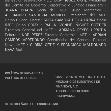
planeación estratégica •
LILI DOMÍNGUEZ ORTÍZ
Presidenta
del Comité de Gobierno Corporativo y Jurídico Financiero •
JOANA CHAPA
Socia del IMEF Grupo Monterrey •
ALEJANDRO SANDOVAL MURILLO
Presidente del IMEF
Grupo Ciudad Juárez •
SOFÍA GAMBOA DE LA PARRA
Socia
IMEF Grupo CDMX •
PAULA IVONNE ÍÑIGUEZ COTTIER
Directora General del IMEF •
ADRIANA REYES URRUTIA
Editora •
NOÉ PÉREZ
Director Comercial IMEF •
ADRIÁN
CAMPOS ARREDONDO
Coordinador del Consejo Editorial
News IMEF •
GLORIA ORTIZ Y FRANCISCO MALDONADO
NAVA
Staff
POLÍTICA DE PRIVACIDAD
2022 – 2026 © IMEF – INSTITUTO
POLÍTICA DE COOKIES
MEXICANO DE EJECUTIVOS DE
FINANZAS, A.C
TODOS LOS DERECHOS
RESERVADOS
SITIO DISEÑADO POR
ESSOCIAL.MX