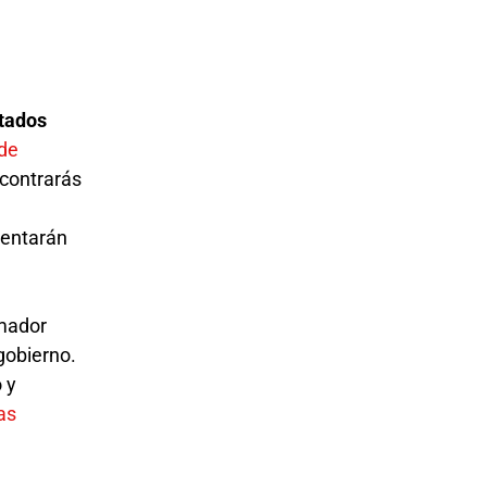
utados
de
contrarás
mentarán
Amador
gobierno.
 y
as