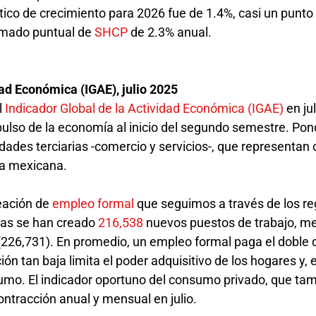
tico de crecimiento para 2026 fue de 1.4%, casi un punto
timado puntual de
SHCP
de 2.3% anual.
dad Económica (IGAE), julio 2025
l
Indicador Global de la Actividad Económica (IGAE)
en ju
 pulso de la economía al inicio del segundo semestre. P
idades terciarias -comercio y servicios-, que representan 
ía mexicana.
reación de
empleo formal
que seguimos a través de los re
nas se han creado
216,538
nuevos puestos de trabajo, m
226,731). En promedio, un empleo formal paga el doble 
ión tan baja limita el poder adquisitivo de los hogares y, 
umo. El indicador oportuno del consumo privado, que ta
ontracción anual y mensual en julio.