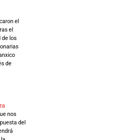
caron el
ras el
 de los
ionarias
anxico
és de
za
que nos
opuesta del
tendrá
 la