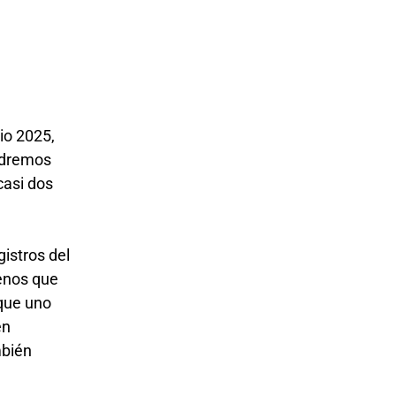
lio 2025,
ondremos
casi dos
gistros del
enos que
que uno
en
mbién