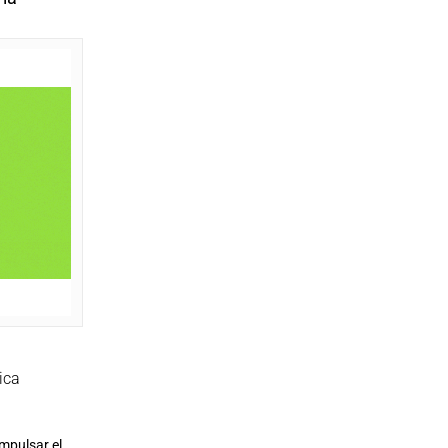
tica
impulsar el