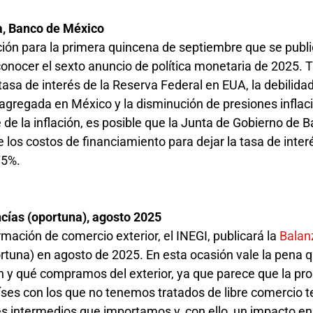
a, Banco de México
ción para la primera quincena de septiembre que se publi
conocer el sexto anuncio de política monetaria de 2025. T
 tasa de interés de la Reserva Federal en EUA, la debilidad
regada en México y la disminución de presiones inflac
e la inflación, es posible que la Junta de Gobierno de B
 los costos de financiamiento para dejar la tasa de inter
75%.
E
cías (oportuna), agosto 2025
ación de comercio exterior, el INEGI, publicará la
Balan
rtuna) en agosto de 2025. En esta ocasión vale la pena 
 y qué compramos del exterior, ya que parece que la pr
ses con los que no tenemos tratados de libre comercio 
es intermedios que importamos y, con ello, un impacto en