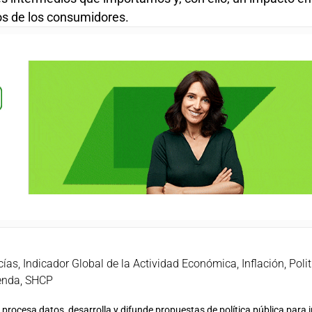
los de los consumidores.
cías
,
Indicador Global de la Actividad Económica
,
Inflación
,
Poli
enda
,
SHCP
procesa datos, desarrolla y difunde propuestas de política pública para 