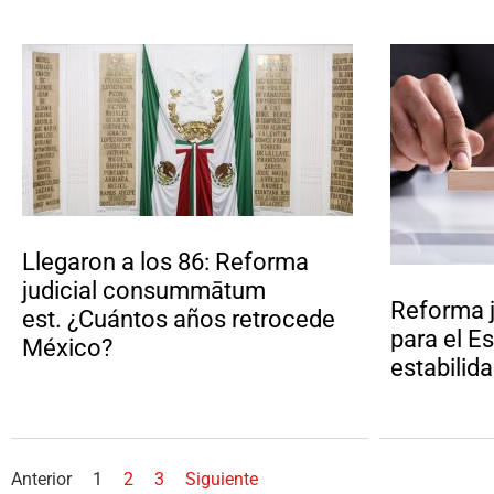
Llegaron a los 86: Reforma
judicial consummātum
Reforma j
est. ¿Cuántos años retrocede
para el E
México?
estabili
Anterior
1
2
3
Siguiente