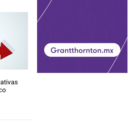
ativas
co