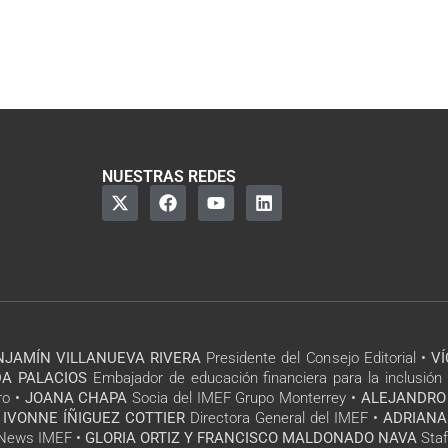
NUESTRAS REDES
NJAMÍN VILLANUEVA RIVERA
Presidente del Consejo Editorial •
V
A PALACIOS
Embajador de educación financiera para la inclusión 
ro •
JOANA CHAPA
Socia del IMEF Grupo Monterrey •
ALEJANDRO
 IVONNE ÍÑIGUEZ COTTIER
Directora General del IMEF •
ADRIANA
l News IMEF •
GLORIA ORTIZ Y FRANCISCO MALDONADO NAVA
Staf