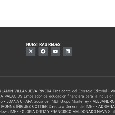
NUESTRAS REDES
NJAMÍN VILLANUEVA RIVERA
Presidente del Consejo Editorial •
V
A PALACIOS
Embajador de educación financiera para la inclusión 
ro •
JOANA CHAPA
Socia del IMEF Grupo Monterrey •
ALEJANDRO
 IVONNE ÍÑIGUEZ COTTIER
Directora General del IMEF •
ADRIANA
l News IMEF •
GLORIA ORTIZ Y FRANCISCO MALDONADO NAVA
Staf