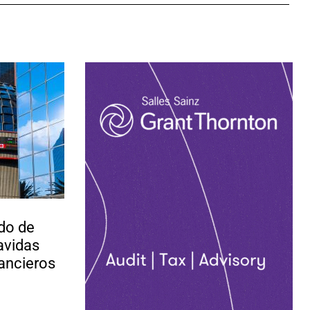
do de
vavidas
ancieros