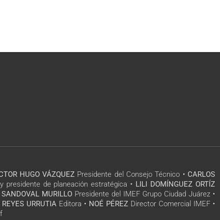
ÍCTOR HUGO VÁZQUEZ
Presidente del Consejo Técnico •
CARLOS
y presidente de planeación estratégica •
LILI DOMÍNGUEZ ORTÍZ
 SANDOVAL MURILLO
Presidente del IMEF Grupo Ciudad Juárez •
 REYES URRUTIA
Editora •
NOÉ PÉREZ
Director Comercial IMEF •
f