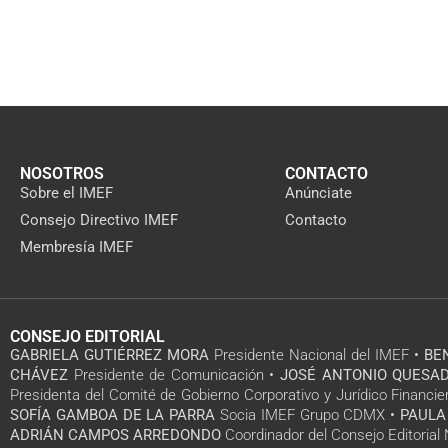
NOSOTROS
CONTACTO
Sobre el IMEF
Anúnciate
Consejo Directivo IMEF
Contacto
Membresía IMEF
CONSEJO EDITORIAL
GABRIELA GUTIÉRREZ MORA
Presidente Nacional del IMEF •
BE
CHÁVEZ
Presidente de Comunicación •
JOSÉ ANTONIO QUESAD
Presidenta del Comité de Gobierno Corporativo y Jurídico Financie
SOFÍA GAMBOA DE LA PARRA
Socia IMEF Grupo CDMX •
PAULA
ADRIÁN CAMPOS ARREDONDO
Coordinador del Consejo Editoria