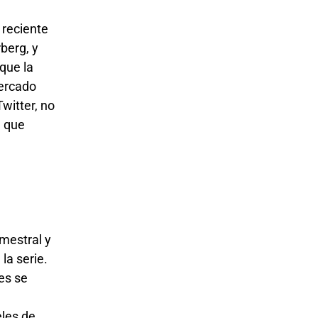
 reciente
berg, y
que la
mercado
witter, no
n que
imestral y
la serie.
es se
eles de