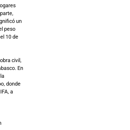
hogares
parte,
gnificó un
el peso
 el 10 de
bra civil,
abasco. En
la
oo, donde
IFA, a
n