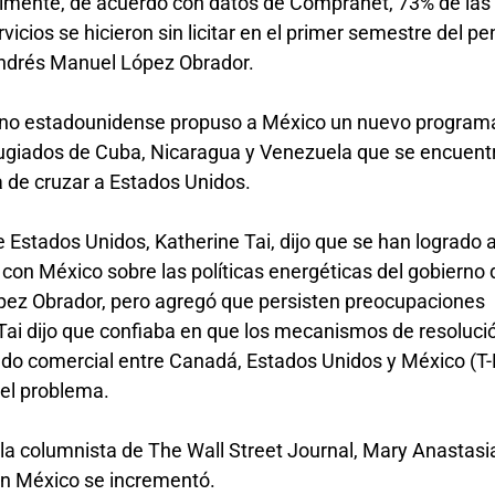
almente, de acuerdo con datos de Compranet, 73% de las
vicios se hicieron sin licitar en el primer semestre del p
Andrés Manuel López Obrador.
bierno estadounidense propuso a México un nuevo program
efugiados de Cuba, Nicaragua y Venezuela que se encuent
ra de cruzar a Estados Unidos.
 Estados Unidos, Katherine Tai, dijo que se han logrado 
con México sobre las políticas energéticas del gobierno 
ez Obrador, pero agregó que persisten preocupaciones
ai dijo que confiaba en que los mecanismos de resoluci
tado comercial entre Canadá, Estados Unidos y México (
r el problema.
a columnista de The Wall Street Journal, Mary Anastasi
 en México se incrementó.