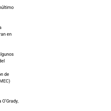
enúltimo
a
ran en
algunos
del
ón de
T-MEC)
a O’Grady,