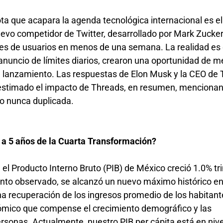
ota que acapara la agenda tecnológica internacional es el
evo competidor de Twitter, desarrollado por Mark Zucker
nes de usuarios en menos de una semana. La realidad es 
e anuncio de límites diarios, crearon una oportunidad de 
e lanzamiento. Las respuestas de Elon Musk y la CEO de T
sestimado el impacto de Threads, en resumen, menciona
ro nunca duplicada.
 a 5 años de la Cuarta Transformación?
 el Producto Interno Bruto (PIB) de México creció 1.0% tr
nto observado, se alcanzó un nuevo máximo histórico en 
a recuperación de los ingresos promedio de los habitant
ómico que compense el crecimiento demográfico y las
rsonas. Actualmente, nuestro PIB per cápita está en niv