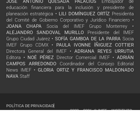
JOSÉ ANTONIO QUESADA PALACIOS
Embajador de
educación financiera para la inclusión y presidente de
planeación estratégica •
LILI DOMÍNGUEZ ORTÍZ
Presidenta
del Comité de Gobierno Corporativo y Jurídico Financiero •
JOANA CHAPA
Socia del IMEF Grupo Monterrey •
ALEJANDRO SANDOVAL MURILLO
Presidente del IMEF
Grupo Ciudad Juárez •
SOFÍA GAMBOA DE LA PARRA
Socia
IMEF Grupo CDMX •
PAULA IVONNE ÍÑIGUEZ COTTIER
Directora General del IMEF •
ADRIANA REYES URRUTIA
Editora •
NOÉ PÉREZ
Director Comercial IMEF •
ADRIÁN
CAMPOS ARREDONDO
Coordinador del Consejo Editorial
News IMEF •
GLORIA ORTIZ Y FRANCISCO MALDONADO
NAVA
Staff
POLÍTICA DE PRIVACIDAD
2022 – 2026 © IMEF – INSTITUTO
POLÍTICA DE COOKIES
MEXICANO DE EJECUTIVOS DE
FINANZAS, A.C
TODOS LOS DERECHOS
RESERVADOS