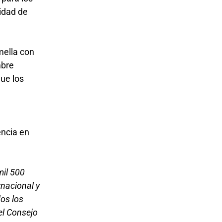
sidad de
mella con
mbre
ue los
n
encia en
mil 500
rnacional y
dos los
el Consejo