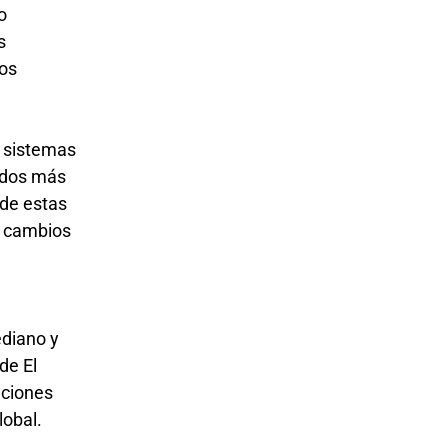
o
s
íos
s sistemas
bidos más
 de estas
, cambios
ediano y
de El
aciones
lobal.