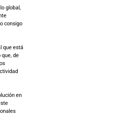
o global,
nte
do consigo
al que está
o que, de
jos
ctividad
olución en
este
ionales