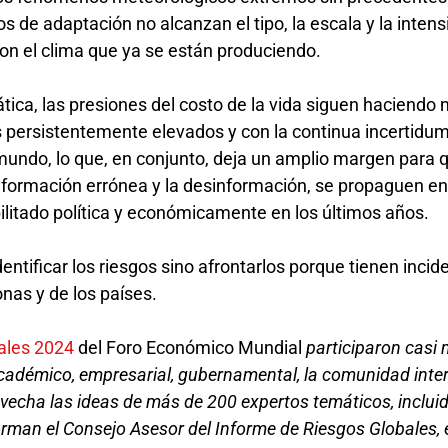
os de adaptación no alcanzan el tipo, la escala y la inten
on el clima que ya se están produciendo.
tica, las presiones del costo de la vida siguen haciendo 
rés persistentemente elevados y con la continua incertidu
undo, lo que, en conjunto, deja un amplio margen para q
nformación errónea y la desinformación, se propaguen e
litado política y económicamente en los últimos años.
dentificar los riesgos sino afrontarlos porque tienen incid
onas y de los países.
ales 2024
del Foro Económico Mundial
participaron casi 
académico, empresarial, gubernamental, la comunidad inte
ovecha las ideas de más de 200 expertos temáticos, inclui
orman el Consejo Asesor del Informe de Riesgos Globales, 