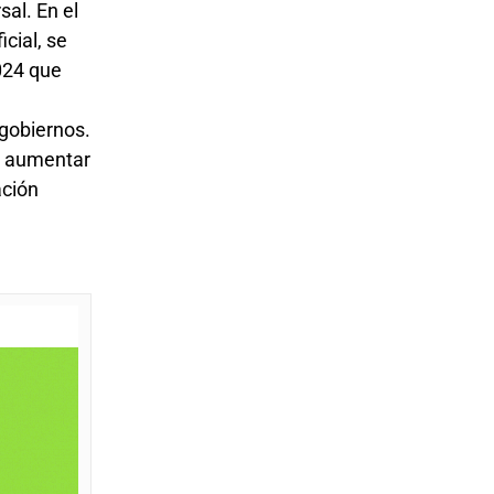
sal. En el
cial, se
024 que
 gobiernos.
 y aumentar
ación