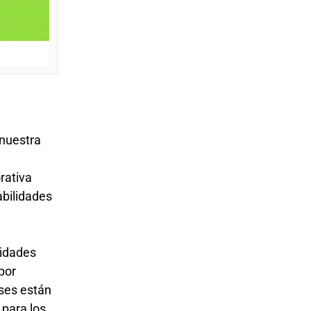
 nuestra
rativa
abilidades
lidades
por
íses están
 para los