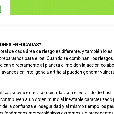
IONES ENFOCADAS?
oral de cada área de riesgo es diferente, y también lo es
e prepararnos para ellos. Cuando se combinan, los riesgos
udican directamente al planeta e impiden la acción colabo
 avances en inteligencia artificial pueden generar vulner
ticas subyacentes, combinadas con el estallido de hosti
, contribuyen a un orden mundial inestable caracterizado 
n de la confianza e inseguridad y al mismo tiempo los pa
 los fenómenos meteorológicos extremos sin precedentes