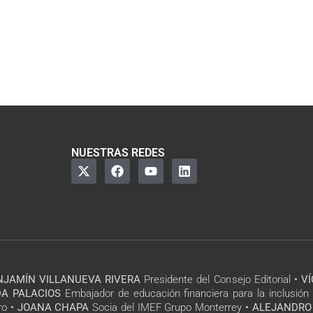
NUESTRAS REDES
NJAMÍN VILLANUEVA RIVERA
Presidente del Consejo Editorial •
V
A PALACIOS
Embajador de educación financiera para la inclusión 
ro •
JOANA CHAPA
Socia del IMEF Grupo Monterrey •
ALEJANDRO