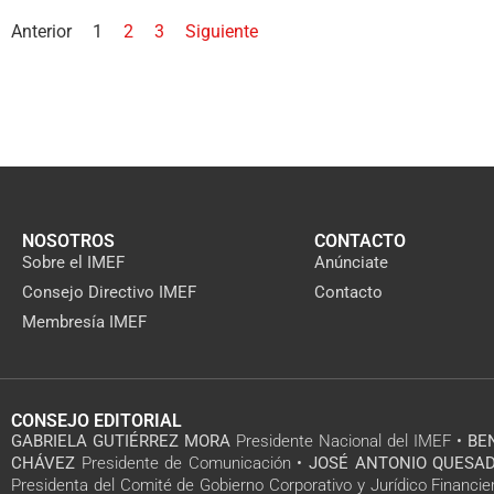
Anterior
1
2
3
Siguiente
NOSOTROS
CONTACTO
Sobre el IMEF
Anúnciate
Consejo Directivo IMEF
Contacto
Membresía IMEF
CONSEJO EDITORIAL
GABRIELA GUTIÉRREZ MORA
Presidente Nacional del IMEF •
BE
CHÁVEZ
Presidente de Comunicación •
JOSÉ ANTONIO QUESAD
Presidenta del Comité de Gobierno Corporativo y Jurídico Financie