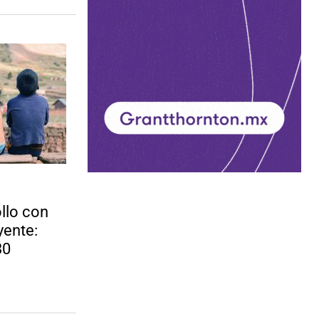
llo con
yente:
30