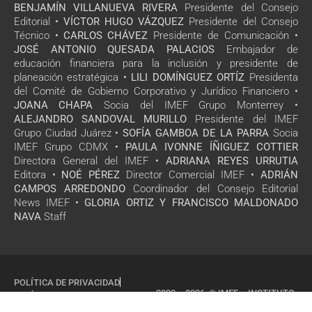
BENJAMÍN VILLANUEVA RIVERA
Presidente del Consejo
Editorial •
VÍCTOR HUGO VÁZQUEZ
Presidente del Consejo
Técnico •
CARLOS CHÁVEZ
Presidente de Comunicación •
JOSÉ ANTONIO QUESADA PALACIOS
Embajador de
educación financiera para la inclusión y presidente de
planeación estratégica •
LILI DOMÍNGUEZ ORTÍZ
Presidenta
del Comité de Gobierno Corporativo y Jurídico Financiero •
JOANA CHAPA
Socia del IMEF Grupo Monterrey •
ALEJANDRO SANDOVAL MURILLO
Presidente del IMEF
Grupo Ciudad Juárez •
SOFÍA GAMBOA DE LA PARRA
Socia
IMEF Grupo CDMX •
PAULA IVONNE ÍÑIGUEZ COTTIER
Directora General del IMEF •
ADRIANA REYES URRUTIA
Editora •
NOÉ PÉREZ
Director Comercial IMEF •
ADRIÁN
CAMPOS ARREDONDO
Coordinador del Consejo Editorial
News IMEF •
GLORIA ORTIZ Y FRANCISCO MALDONADO
NAVA
Staff
POLÍTICA DE PRIVACIDAD
2022 – 2026 © IMEF – INSTITUTO
POLÍTICA DE COOKIES
MEXICANO DE EJECUTIVOS DE