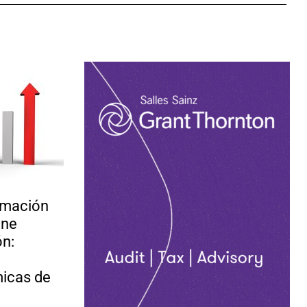
imación
ene
ón:
e
icas de