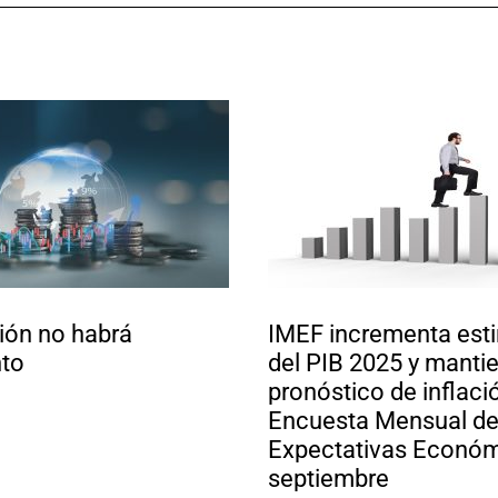
sión no habrá
IMEF incrementa est
nto
del PIB 2025 y manti
pronóstico de inflaci
Encuesta Mensual d
Expectativas Económ
septiembre